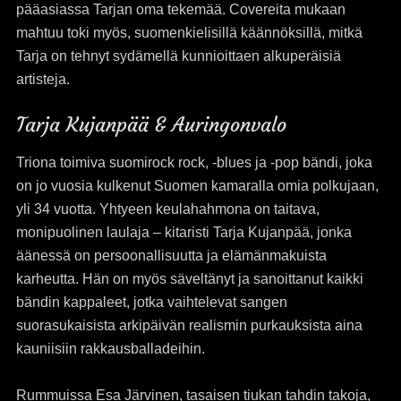
pääasiassa Tarjan oma tekemää. Covereita mukaan
mahtuu toki myös, suomenkielisillä käännöksillä, mitkä
Tarja on tehnyt sydämellä kunnioittaen alkuperäisiä
artisteja.
Tarja Kujanpää & Auringonvalo
Triona toimiva suomirock rock, -blues ja -pop bändi, joka
on jo vuosia kulkenut Suomen kamaralla omia polkujaan,
yli 34 vuotta. Yhtyeen keulahahmona on taitava,
monipuolinen laulaja – kitaristi Tarja Kujanpää, jonka
äänessä on persoonallisuutta ja elämänmakuista
karheutta. Hän on myös säveltänyt ja sanoittanut kaikki
bändin kappaleet, jotka vaihtelevat sangen
suorasukaisista arkipäivän realismin purkauksista aina
kauniisiin rakkausballadeihin.
Rummuissa Esa Järvinen, tasaisen tiukan tahdin takoja,