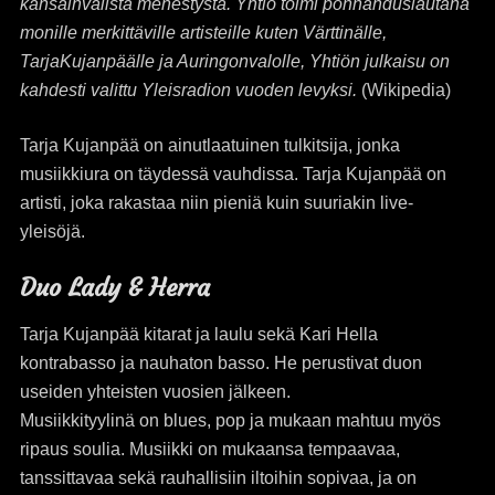
kansainvälistä menestystä. Yhtiö toimi ponnahduslautana
monille merkittäville artisteille kuten Värttinälle,
TarjaKujanpäälle ja Auringonvalolle, Yhtiön julkaisu on
kahdesti valittu Yleisradion vuoden levyksi.
(Wikipedia)
Tarja Kujanpää on ainutlaatuinen tulkitsija, jonka
musiikkiura on täydessä vauhdissa. Tarja Kujanpää on
artisti, joka rakastaa niin pieniä kuin suuriakin live-
yleisöjä.
Duo Lady & Herra
Tarja Kujanpää kitarat ja laulu sekä Kari Hella
kontrabasso ja nauhaton basso. He perustivat duon
useiden yhteisten vuosien jälkeen.
Musiikkityylinä on blues, pop ja mukaan mahtuu myös
ripaus soulia. Musiikki on mukaansa tempaavaa,
tanssittavaa sekä rauhallisiin iltoihin sopivaa, ja on