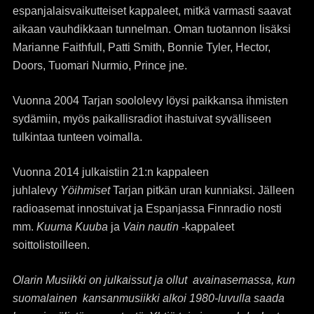
espanjalaisvaikutteiset kappaleet, mitkä varmasti saavat
aikaan vauhdikkaan tunnelman. Oman tuotannon lisäksi
Marianne Faithfull, Patti Smith, Bonnie Tyler, Hector,
Doors, Tuomari Nurmio, Prince jne.
Vuonna 2004 Tarjan soololevy löysi paikkansa ihmisten
sydämiin, myös paikallisradiot ihastuivat syvälliseen
tulkintaa tunteen voimalla.
Vuonna 2014 julkaistiin 21:n kappaleen
juhlalevy
Yöihmiset
Tarjan pitkän uran kunniaksi. Jälleen
radioasemat innostuivat ja Espanjassa Finnradio nosti
mm.
Kuuma Kuuba
ja
Vain nautin
-kappaleet
soittolistoilleen.
Olarin Musiikki on julkaissut ja ollut avainasemassa, kun
suomalainen kansanmusiikki alkoi 1980-luvulla saada