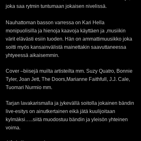
joka saa rytmin tuntumaan jokaisen nivelissä.
Nauhattoman basson varressa on Kari Hella
monipuolisilla ja hienoja kaavoja käyttäen ja ,musiikin
värit elävästi esiin tuoden. Hän on ammattimuusikko joka
soitti myös kansainvälistä mainettakin saavuttaneessa
yhtyeessä aikaisemmin.
Cover –biisejä muilta artisteilta mm. Suzy Quatro, Bonnie
Tyler, Joan Jett, The Doors,Marianne Faithfull, J.J. Cale,
Tuomari Nurmio mm.
Tarjan lavakarismalla ja jykevällä soitolla jokainen bändin
live-esitys on ainutkertainen eikä jätä kuulijoitaan
kylmäksi…..siitä muodostuu bändin ja yleisön yhteinen
voima.