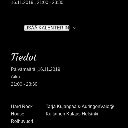
16.11.2019 , 21:00
-
23:30
LISÄÄ KALENTERIIN
Tiedot
Päivämäärä:
16.11.2019
Aika:
21:00 - 23:30
Hard Rock
Tarja Kujanpää & AuringonValo@
House
Kultainen Kulaus Helsinki
Roihuvuori